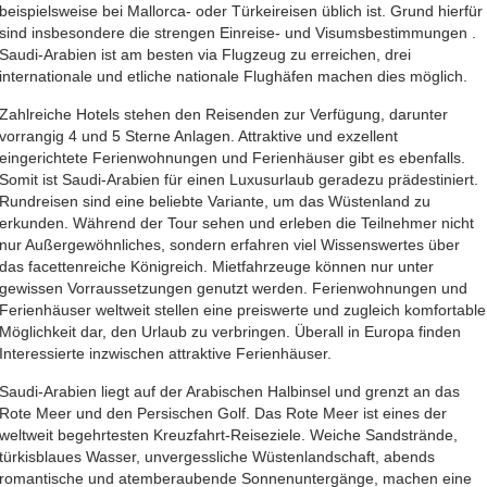
beispielsweise bei Mallorca- oder Türkeireisen üblich ist. Grund hierfür
sind insbesondere die strengen Einreise- und Visumsbestimmungen .
Saudi-Arabien ist am besten via Flugzeug zu erreichen, drei
internationale und etliche nationale Flughäfen machen dies möglich.
Zahlreiche Hotels stehen den Reisenden zur Verfügung, darunter
vorrangig 4 und 5 Sterne Anlagen. Attraktive und exzellent
eingerichtete Ferienwohnungen und Ferienhäuser gibt es ebenfalls.
Somit ist Saudi-Arabien für einen Luxusurlaub geradezu prädestiniert.
Rundreisen sind eine beliebte Variante, um das Wüstenland zu
erkunden. Während der Tour sehen und erleben die Teilnehmer nicht
nur Außergewöhnliches, sondern erfahren viel Wissenswertes über
das facettenreiche Königreich. Mietfahrzeuge können nur unter
gewissen Vorraussetzungen genutzt werden. Ferienwohnungen und
Ferienhäuser weltweit stellen eine preiswerte und zugleich komfortable
Möglichkeit dar, den Urlaub zu verbringen. Überall in Europa finden
Interessierte inzwischen attraktive Ferienhäuser.
Saudi-Arabien liegt auf der Arabischen Halbinsel und grenzt an das
Rote Meer und den Persischen Golf. Das Rote Meer ist eines der
weltweit begehrtesten Kreuzfahrt-Reiseziele. Weiche Sandstrände,
türkisblaues Wasser, unvergessliche Wüstenlandschaft, abends
romantische und atemberaubende Sonnenuntergänge, machen eine