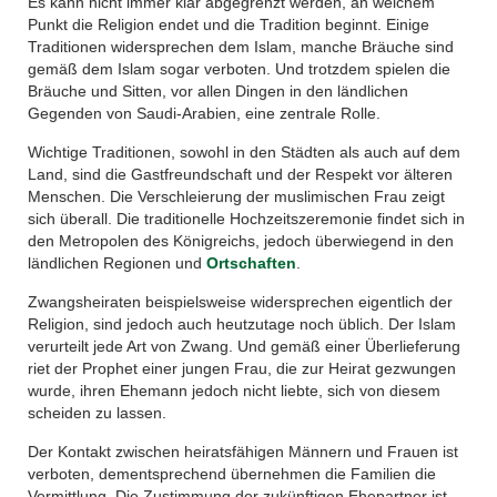
Es kann nicht immer klar abgegrenzt werden, an welchem
Punkt die Religion endet und die Tradition beginnt. Einige
Traditionen widersprechen dem Islam, manche Bräuche sind
gemäß dem Islam sogar verboten. Und trotzdem spielen die
Bräuche und Sitten, vor allen Dingen in den ländlichen
Gegenden von Saudi-Arabien, eine zentrale Rolle.
Wichtige Traditionen, sowohl in den Städten als auch auf dem
Land, sind die Gastfreundschaft und der Respekt vor älteren
Menschen. Die Verschleierung der muslimischen Frau zeigt
sich überall. Die traditionelle Hochzeitszeremonie findet sich in
den Metropolen des Königreichs, jedoch überwiegend in den
ländlichen Regionen und
Ortschaften
.
Zwangsheiraten beispielsweise widersprechen eigentlich der
Religion, sind jedoch auch heutzutage noch üblich. Der Islam
verurteilt jede Art von Zwang. Und gemäß einer Überlieferung
riet der Prophet einer jungen Frau, die zur Heirat gezwungen
wurde, ihren Ehemann jedoch nicht liebte, sich von diesem
scheiden zu lassen.
Der Kontakt zwischen heiratsfähigen Männern und Frauen ist
verboten, dementsprechend übernehmen die Familien die
Vermittlung. Die Zustimmung der zukünftigen Ehepartner ist