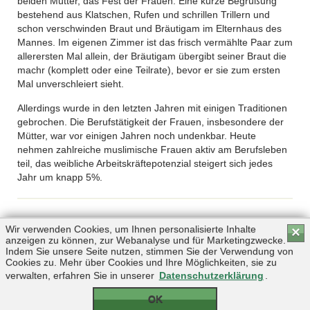
beiden Mütter, das Fest der Frauen. Eine kurze Begrüßung
bestehend aus Klatschen, Rufen und schrillen Trillern und
schon verschwinden Braut und Bräutigam im Elternhaus des
Mannes. Im eigenen Zimmer ist das frisch vermählte Paar zum
allerersten Mal allein, der Bräutigam übergibt seiner Braut die
machr (komplett oder eine Teilrate), bevor er sie zum ersten
Mal unverschleiert sieht.
Allerdings wurde in den letzten Jahren mit einigen Traditionen
gebrochen. Die Berufstätigkeit der Frauen, insbesondere der
Mütter, war vor einigen Jahren noch undenkbar. Heute
nehmen zahlreiche muslimische Frauen aktiv am Berufsleben
teil, das weibliche Arbeitskräftepotenzial steigert sich jedes
Jahr um knapp 5%.
Wir verwenden Cookies, um Ihnen personalisierte Inhalte
×
anzeigen zu können, zur Webanalyse und für Marketingzwecke.
Indem Sie unsere Seite nutzen, stimmen Sie der Verwendung von
Cookies zu. Mehr über Cookies und Ihre Möglichkeiten, sie zu
verwalten, erfahren Sie in unserer
Datenschutzerklärung
.
OK
Copyright © 2026 by Triplemind GmbH