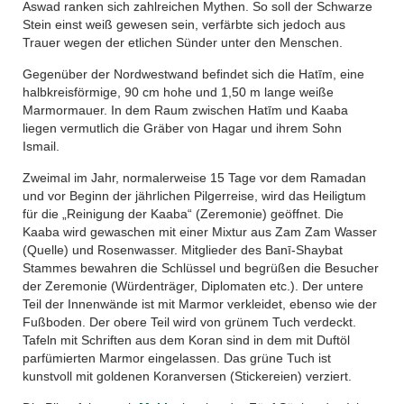
Aswad ranken sich zahlreichen Mythen. So soll der Schwarze
Stein einst weiß gewesen sein, verfärbte sich jedoch aus
Trauer wegen der etlichen Sünder unter den Menschen.
Gegenüber der Nordwestwand befindet sich die Hatīm, eine
halbkreisförmige, 90 cm hohe und 1,50 m lange weiße
Marmormauer. In dem Raum zwischen Hatīm und Kaaba
liegen vermutlich die Gräber von Hagar und ihrem Sohn
Ismail.
Zweimal im Jahr, normalerweise 15 Tage vor dem Ramadan
und vor Beginn der jährlichen Pilgerreise, wird das Heiligtum
für die „Reinigung der Kaaba“ (Zeremonie) geöffnet. Die
Kaaba wird gewaschen mit einer Mixtur aus Zam Zam Wasser
(Quelle) und Rosenwasser. Mitglieder des Banī-Shaybat
Stammes bewahren die Schlüssel und begrüßen die Besucher
der Zeremonie (Würdenträger, Diplomaten etc.). Der untere
Teil der Innenwände ist mit Marmor verkleidet, ebenso wie der
Fußboden. Der obere Teil wird von grünem Tuch verdeckt.
Tafeln mit Schriften aus dem Koran sind in dem mit Duftöl
parfümierten Marmor eingelassen. Das grüne Tuch ist
kunstvoll mit goldenen Koranversen (Stickereien) verziert.