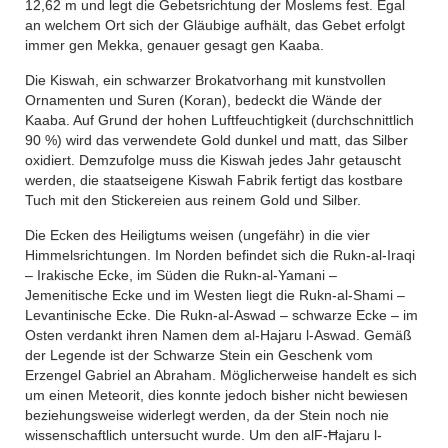
12,62 m und legt die Gebetsrichtung der Moslems fest. Egal
an welchem Ort sich der Gläubige aufhält, das Gebet erfolgt
immer gen Mekka, genauer gesagt gen Kaaba.
Die Kiswah, ein schwarzer Brokatvorhang mit kunstvollen
Ornamenten und Suren (Koran), bedeckt die Wände der
Kaaba. Auf Grund der hohen Luftfeuchtigkeit (durchschnittlich
90 %) wird das verwendete Gold dunkel und matt, das Silber
oxidiert. Demzufolge muss die Kiswah jedes Jahr getauscht
werden, die staatseigene Kiswah Fabrik fertigt das kostbare
Tuch mit den Stickereien aus reinem Gold und Silber.
Die Ecken des Heiligtums weisen (ungefähr) in die vier
Himmelsrichtungen. Im Norden befindet sich die Rukn-al-Iraqi
– Irakische Ecke, im Süden die Rukn-al-Yamani –
Jemenitische Ecke und im Westen liegt die Rukn-al-Shami –
Levantinische Ecke. Die Rukn-al-Aswad – schwarze Ecke – im
Osten verdankt ihren Namen dem al-Hajaru l-Aswad. Gemäß
der Legende ist der Schwarze Stein ein Geschenk vom
Erzengel Gabriel an Abraham. Möglicherweise handelt es sich
um einen Meteorit, dies konnte jedoch bisher nicht bewiesen
beziehungsweise widerlegt werden, da der Stein noch nie
wissenschaftlich untersucht wurde. Um den alF-Ħajaru l-