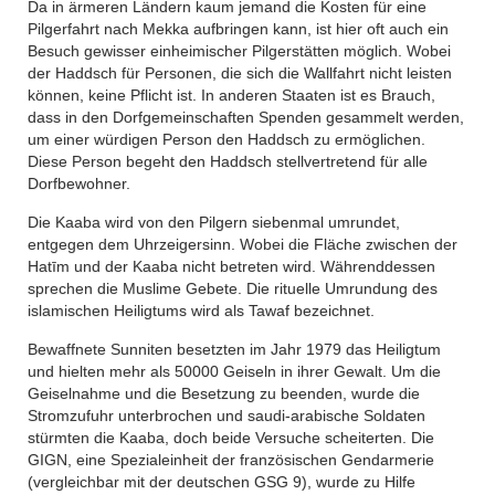
Da in ärmeren Ländern kaum jemand die Kosten für eine
Pilgerfahrt nach Mekka aufbringen kann, ist hier oft auch ein
Besuch gewisser einheimischer Pilgerstätten möglich. Wobei
der Haddsch für Personen, die sich die Wallfahrt nicht leisten
können, keine Pflicht ist. In anderen Staaten ist es Brauch,
dass in den Dorfgemeinschaften Spenden gesammelt werden,
um einer würdigen Person den Haddsch zu ermöglichen.
Diese Person begeht den Haddsch stellvertretend für alle
Dorfbewohner.
Die Kaaba wird von den Pilgern siebenmal umrundet,
entgegen dem Uhrzeigersinn. Wobei die Fläche zwischen der
Hatīm und der Kaaba nicht betreten wird. Währenddessen
sprechen die Muslime Gebete. Die rituelle Umrundung des
islamischen Heiligtums wird als Tawaf bezeichnet.
Bewaffnete Sunniten besetzten im Jahr 1979 das Heiligtum
und hielten mehr als 50000 Geiseln in ihrer Gewalt. Um die
Geiselnahme und die Besetzung zu beenden, wurde die
Stromzufuhr unterbrochen und saudi-arabische Soldaten
stürmten die Kaaba, doch beide Versuche scheiterten. Die
GIGN, eine Spezialeinheit der französischen Gendarmerie
(vergleichbar mit der deutschen GSG 9), wurde zu Hilfe