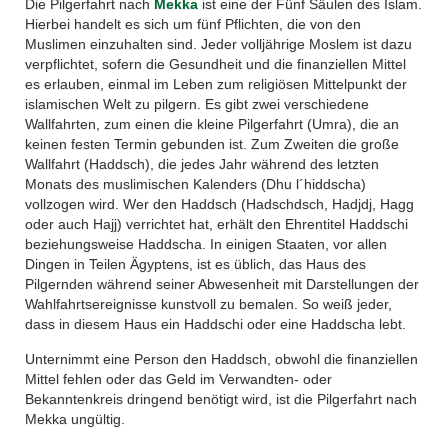
Die Pilgerfahrt nach
Mekka
ist eine der Fünf Säulen des Islam.
Hierbei handelt es sich um fünf Pflichten, die von den
Muslimen einzuhalten sind. Jeder volljährige Moslem ist dazu
verpflichtet, sofern die Gesundheit und die finanziellen Mittel
es erlauben, einmal im Leben zum religiösen Mittelpunkt der
islamischen Welt zu pilgern. Es gibt zwei verschiedene
Wallfahrten, zum einen die kleine Pilgerfahrt (Umra), die an
keinen festen Termin gebunden ist. Zum Zweiten die große
Wallfahrt (Haddsch), die jedes Jahr während des letzten
Monats des muslimischen Kalenders (Dhu l´hiddscha)
vollzogen wird. Wer den Haddsch (Hadschdsch, Hadjdj, Hagg
oder auch Hajj) verrichtet hat, erhält den Ehrentitel Haddschi
beziehungsweise Haddscha. In einigen Staaten, vor allen
Dingen in Teilen Ägyptens, ist es üblich, das Haus des
Pilgernden während seiner Abwesenheit mit Darstellungen der
Wahlfahrtsereignisse kunstvoll zu bemalen. So weiß jeder,
dass in diesem Haus ein Haddschi oder eine Haddscha lebt.
Unternimmt eine Person den Haddsch, obwohl die finanziellen
Mittel fehlen oder das Geld im Verwandten- oder
Bekanntenkreis dringend benötigt wird, ist die Pilgerfahrt nach
Mekka ungültig.