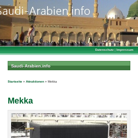
Datenschutz
|
Impressum
Saudi-Arabien.info
Startseite
»
Attraktionen
» Mekka
Mekka